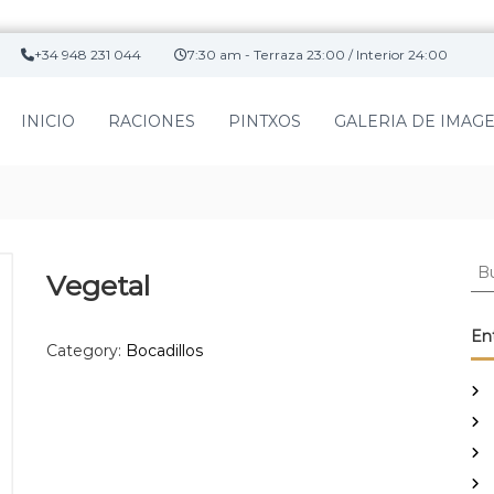
+34 948 231 044
7:30 am - Terraza 23:00 / Interior 24:00
INICIO
RACIONES
PINTXOS
GALERIA DE IMAG
B
Vegetal
u
s
c
En
Category:
Bocadillos
a
r
: