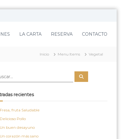
ENES
LA CARTA
RESERVA
CONTACTO
Inicio
Menu Items
Vegetal
B
u
s
c
a
tradas recientes
r
Fresa, fruta Saludable
Delicioso Pollo
Un buen desayuno
Un corazón más sano