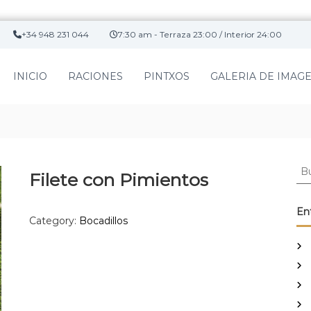
+34 948 231 044
7:30 am - Terraza 23:00 / Interior 24:00
INICIO
RACIONES
PINTXOS
GALERIA DE IMAG
B
Filete con Pimientos
u
s
c
En
Category:
Bocadillos
a
r
: