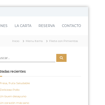
ENES
LA CARTA
RESERVA
CONTACTO
Inicio
Menu Items
Filete con Pimientos
B
u
s
c
a
tradas recientes
r
Fresa, fruta Saludable
Delicioso Pollo
Un buen desayuno
Un corazón más sano