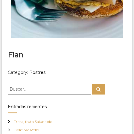
Flan
Category:
Postres
B
B
u
u
s
s
c
a
c
Entradas recientes
r
a
r
Fresa, fruta Saludable
:
Delicioso Pollo