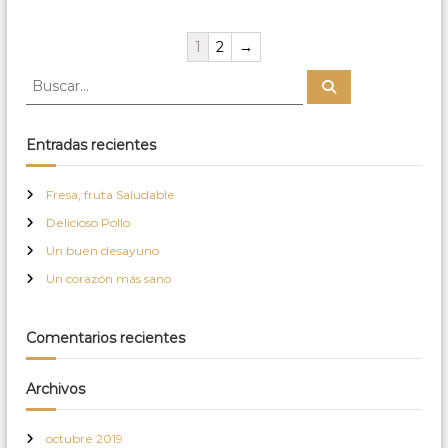
1
2
→
B
B
u
u
s
s
c
a
c
Entradas recientes
r
a
r
Fresa, fruta Saludable
:
Delicioso Pollo
Un buen desayuno
Un corazón más sano
Comentarios recientes
Archivos
octubre 2019