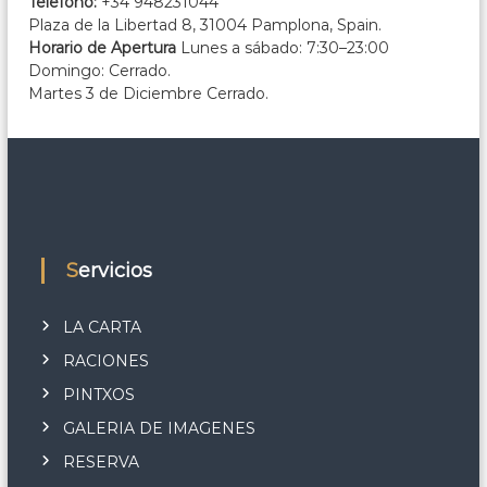
Telefono:
+34 948231044
Plaza de la Libertad 8, 31004 Pamplona, Spain.
Horario de Apertura
Lunes a sábado: 7:30–23:00
Domingo: Cerrado.
Martes 3 de Diciembre Cerrado.
Servicios
LA CARTA
RACIONES
PINTXOS
GALERIA DE IMAGENES
RESERVA